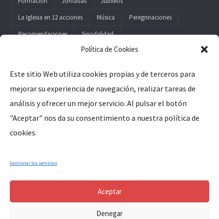
Formación
Jornadas
Jubileos
La Iglesia en 12 acciones
Música
Peregrinaciones
Recomendaciones
Sinodalidad
Política de Cookies
Este sitio Web utiliza cookies propias y de terceros para
mejorar su experiencia de navegación, realizar tareas de
Legal
análisis y ofrecer un mejor servicio. Al pulsar el botón
"Aceptar" nos da su consentimiento a nuestra política de
Aviso Legal
cookies.
Política de Privacidad
Política de Cookies
Gestionar los servicios
Aceptar
Denegar