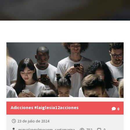
Adicciones #laiglesia12acciones
0
23 de julio de 2024
miguelangelmoranm_santamarina
702
0