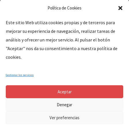
Política de Cookies
Este sitio Web utiliza cookies propias y de terceros para
mejorar su experiencia de navegación, realizar tareas de
Legal
análisis y ofrecer un mejor servicio. Al pulsar el botón
"Aceptar" nos da su consentimiento a nuestra política de
Aviso Legal
cookies.
Política de Privacidad
Política de Cookies
Gestionar los servicios
Aceptar
Denegar
Copyright © 2024, Parroquia Santa Marina de Cañaveral (Cáceres-
Ver preferencias
Extremadura-España). All Rights Reserved.