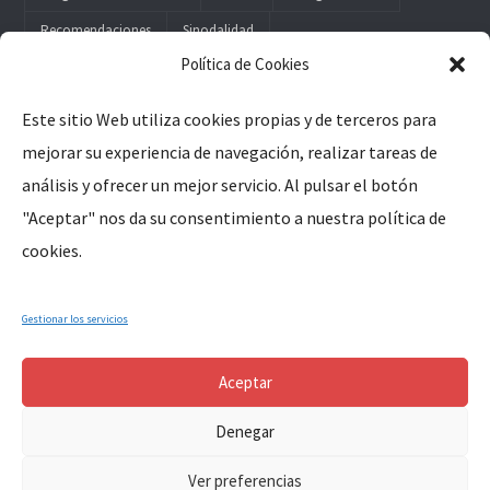
Recomendaciones
Sinodalidad
Política de Cookies
Este sitio Web utiliza cookies propias y de terceros para
mejorar su experiencia de navegación, realizar tareas de
Legal
análisis y ofrecer un mejor servicio. Al pulsar el botón
"Aceptar" nos da su consentimiento a nuestra política de
Aviso Legal
cookies.
Política de Privacidad
Política de Cookies
Gestionar los servicios
Aceptar
Denegar
Copyright © 2024, Parroquia Santa Marina de Cañaveral (Cáceres-
Ver preferencias
Extremadura-España). All Rights Reserved.