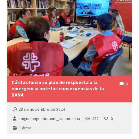
Cáritas lanza su plan de respuesta a la
0
emergencia ante las consecuencias de la
DANA
28 de noviembre de 2024
miguelangelmoranm_santamarina
492
0
Cáritas