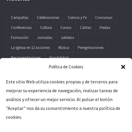
Campañas
Celebraciones
Ciencia y Fe
Concursos
Conferencias
Cultura
Cursos
Cáritas
Fiestas
Formación
Jornadas
Jubileos
La Iglesia en 12 acciones
Música
Peregrinaciones
Recomendaciones
Sinodalidad
Política de Cookies
Este sitio Web utiliza cookies propias y de terceros para
mejorar su experiencia de navegación, realizar tareas de
Legal
análisis y ofrecer un mejor servicio. Al pulsar el botón
"Aceptar" nos da su consentimiento a nuestra política de
Aviso Legal
cookies.
Política de Privacidad
Política de Cookies