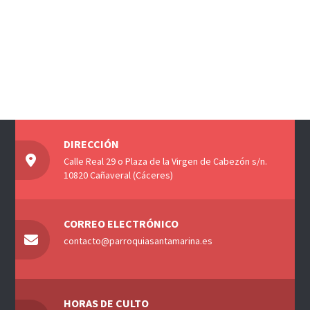
DIRECCIÓN
Calle Real 29 o Plaza de la Virgen de Cabezón s/n.
10820 Cañaveral (Cáceres)
CORREO ELECTRÓNICO
contacto@parroquiasantamarina.es
HORAS DE CULTO