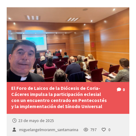
El Foro de Laicos de la Diócesis de Coria-
0
Cáceres impulsa la participación eclesial
con un encuentro centrado en Pentecostés
y la implementación del Sínodo Universal
23 de mayo de 2025
miguelangelmoranm_santamarina
797
0