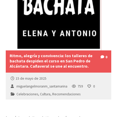
Ritmo, alegría y convivencia: los talleres de
0
bachata despiden el curso en San Pedro de
Alcántara. Cañaveral se une al encuentro.
15 de mayo de 2025
miguelangelmoranm_santamarina
759
0
Celebraciones
,
Cultura
,
Recomendaciones