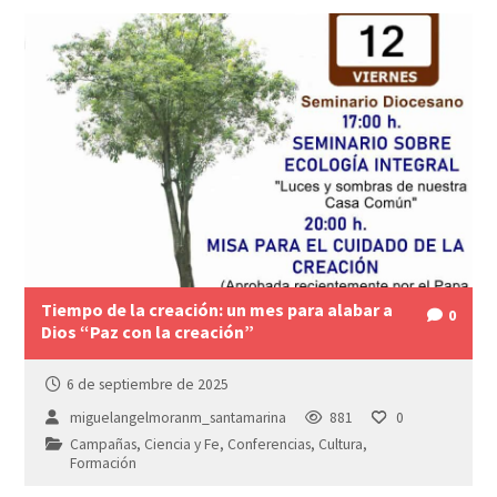
Tiempo de la creación: un mes para alabar a
0
Dios “Paz con la creación”
6 de septiembre de 2025
miguelangelmoranm_santamarina
881
0
Campañas
,
Ciencia y Fe
,
Conferencias
,
Cultura
,
Formación