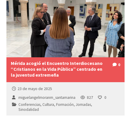
Mérida acogió el Encuentro Interdiocesano
0
“Cristianos en la Vida Pública” centrado en
la juventud extremeña
23 de mayo de 2025
miguelangelmoranm_santamarina
827
0
Conferencias
,
Cultura
,
Formación
,
Jornadas
,
Sinodalidad