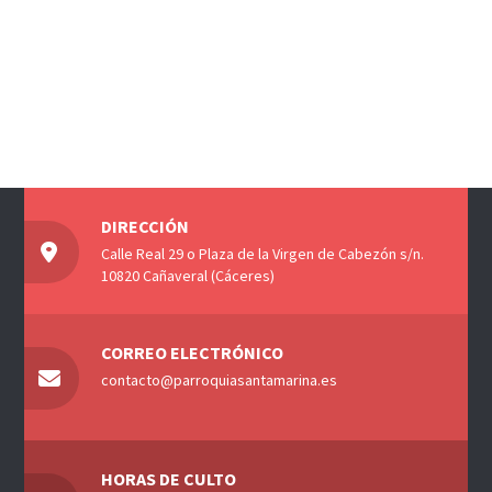
DIRECCIÓN
Calle Real 29 o Plaza de la Virgen de Cabezón s/n.
10820 Cañaveral (Cáceres)
CORREO ELECTRÓNICO
contacto@parroquiasantamarina.es
HORAS DE CULTO