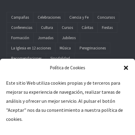
Campañas
Celebraciones
Ciencia y Fe
Concursos
Conferencias
Cultura
Cursos
Cáritas
Fiestas
Formación
Jornadas
Jubileos
La Iglesia en 12 acciones
Música
Peregrinaciones
Recomendaciones
Sinodalidad
Política de Cookies
Este sitio Web utiliza cookies propias y de terceros para
mejorar su experiencia de navegación, realizar tareas de
Legal
análisis y ofrecer un mejor servicio. Al pulsar el botón
"Aceptar" nos da su consentimiento a nuestra política de
Aviso Legal
cookies.
Política de Privacidad
Política de Cookies