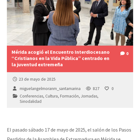
Mérida acogió el Encuentro Interdiocesano
0
“Cristianos en la Vida Pública” centrado en
la juventud extremeña
23 de mayo de 2025
miguelangelmoranm_santamarina
827
0
Conferencias
,
Cultura
,
Formación
,
Jornadas
,
Sinodalidad
El pasado sábado 17 de mayo de 2025, el salón de los Pasos
Perdidos de la Asamblea de Extremadura en Mérida se