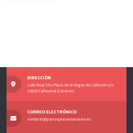
DIRECCIÓN
Calle Real 29 o Plaza de la Virgen de Cabezón s/n.
10820 Cañaveral (Cáceres)
CORREO ELECTRÓNICO
contacto@parroquiasantamarina.es