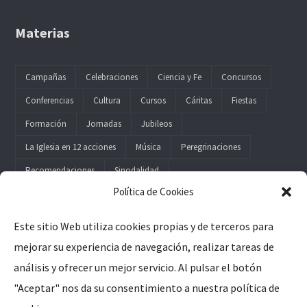
Materias
Campañas
Celebraciones
Ciencia y Fe
Concursos
Conferencias
Cultura
Cursos
Cáritas
Fiestas
Formación
Jornadas
Jubileos
La Iglesia en 12 acciones
Música
Peregrinaciones
Recomendaciones
Sinodalidad
Política de Cookies
Este sitio Web utiliza cookies propias y de terceros para
mejorar su experiencia de navegación, realizar tareas de
Legal
análisis y ofrecer un mejor servicio. Al pulsar el botón
"Aceptar" nos da su consentimiento a nuestra política de
Aviso Legal