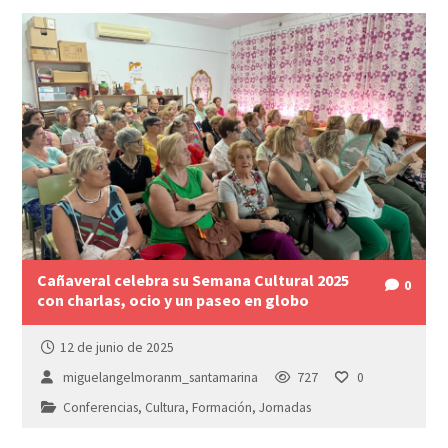
Cañaveral celebra su Semana Cultural 2025
0
con charlas, ocio y un paseo en globo
12 de junio de 2025
miguelangelmoranm_santamarina
727
0
Conferencias
,
Cultura
,
Formación
,
Jornadas