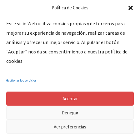
Política de Cookies
Este sitio Web utiliza cookies propias y de terceros para
mejorar su experiencia de navegación, realizar tareas de
Legal
análisis y ofrecer un mejor servicio. Al pulsar el botón
"Aceptar" nos da su consentimiento a nuestra política de
Aviso Legal
cookies.
Política de Privacidad
Política de Cookies
Gestionar los servicios
Aceptar
Denegar
Copyright © 2024, Parroquia Santa Marina de Cañaveral (Cáceres-
Ver preferencias
Extremadura-España). All Rights Reserved.