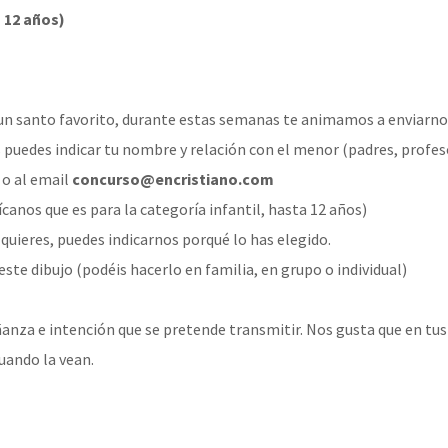
 12 años)
nes un santo favorito, durante estas semanas te animamos a enviarnos
s puedes indicar tu nombre y relación con el menor (padres, profe
o al email
concurso@encristiano.com
ndícanos que es para la categoría infantil, hasta 12 años)
 quieres, puedes indicarnos porqué lo has elegido.
este dibujo (podéis hacerlo en familia, en grupo o individual)
eñanza e intención que se pretende transmitir. Nos gusta que en tu
cuando la vean.