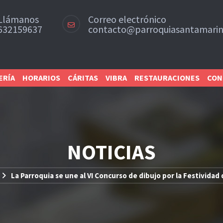
Llámanos
Correo electrónico
632159637
contacto@parroquiasantamarin
ERÍA
HORARIOS
CÁRITAS
VIBRA
RESTAURACIONES
CON
NOTICIAS
La Parroquia se une al VI Concurso de dibujo por la Festividad