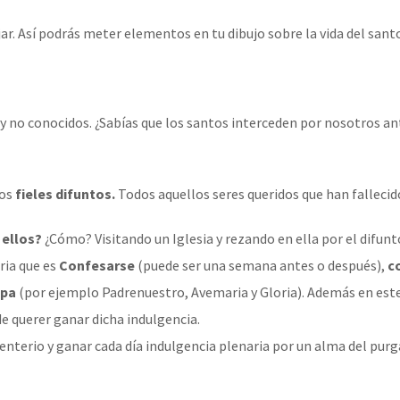
ar. Así podrás meter elementos en tu dibujo sobre la vida del santo
y no conocidos. ¿Sabías que los santos interceden por nosotros an
los
fieles difuntos.
Todos aquellos seres queridos que han fallecido
 ellos?
¿Cómo? Visitando un Iglesia y rezando en ella por el difun
ria que es
Confesarse
(puede ser una semana antes o después),
c
apa
(por ejemplo Padrenuestro, Avemaria y Gloria). Además en este
de querer ganar dicha indulgencia.
menterio y ganar cada día indulgencia plenaria por un alma del pur