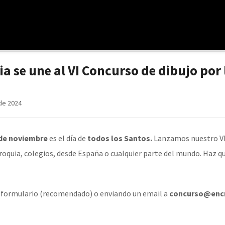
a se une al VI Concurso de dibujo por 
de 2024
 de noviembre
es el día de
todos los Santos.
Lanzamos nuestro VI 
roquia, colegios, desde España o cualquier parte del mundo. Haz qu
o
formulario
(recomendado) o enviando un email a
concurso@encr