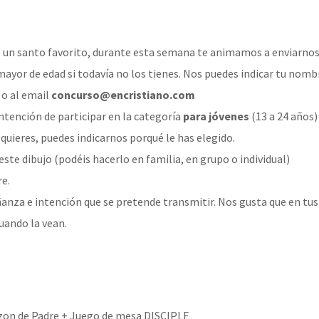
enes un santo favorito, durante esta semana te animamos a enviarnos 
n mayor de edad si todavía no los tienes. Nos puedes indicar tu nom
o al email
concurso@encristiano.com
 intención de participar en la categoría
para jóvenes
(13 a 24 años)
 quieres, puedes indicarnos porqué le has elegido.
este dibujo (podéis hacerlo en familia, en grupo o individual)
re.
eñanza e intención que se pretende transmitir. Nos gusta que en tu
cuando la vean.
zon de Padre
+
Juego de mesa DISCIPLE