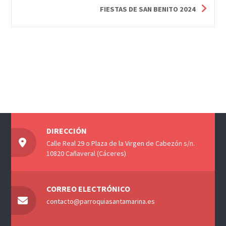
FIESTAS DE SAN BENITO 2024
DIRECCIÓN
Calle Real 29 o Plaza de la Virgen de Cabezón s/n.
10820 Cañaveral (Cáceres)
CORREO ELECTRÓNICO
contacto@parroquiasantamarina.es