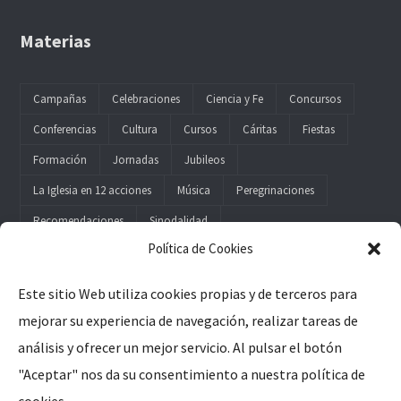
Materias
Campañas
Celebraciones
Ciencia y Fe
Concursos
Conferencias
Cultura
Cursos
Cáritas
Fiestas
Formación
Jornadas
Jubileos
La Iglesia en 12 acciones
Música
Peregrinaciones
Recomendaciones
Sinodalidad
Política de Cookies
Este sitio Web utiliza cookies propias y de terceros para
mejorar su experiencia de navegación, realizar tareas de
Legal
análisis y ofrecer un mejor servicio. Al pulsar el botón
"Aceptar" nos da su consentimiento a nuestra política de
Aviso Legal