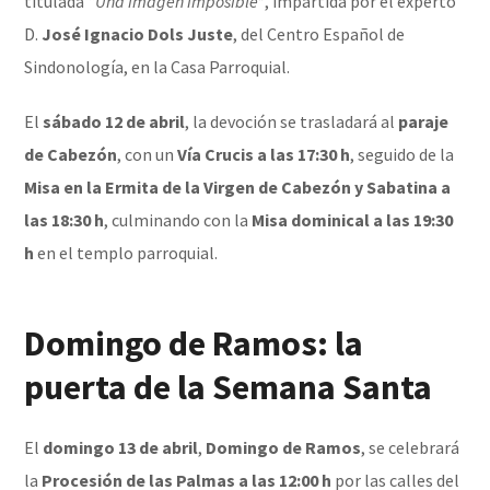
titulada
“Una imagen imposible”
, impartida por el experto
D.
José Ignacio Dols Juste
, del Centro Español de
Sindonología, en la Casa Parroquial.
El
sábado 12 de abril
, la devoción se trasladará al
paraje
de Cabezón
, con un
Vía Crucis a las 17:30 h
, seguido de la
Misa en la Ermita de la Virgen de Cabezón y Sabatina a
las 18:30 h
, culminando con la
Misa dominical a las 19:30
h
en el templo parroquial.
Domingo de Ramos
: la
puerta de la Semana Santa
El
domingo 13 de abril
,
Domingo de Ramos
, se celebrará
la
Procesión de las Palmas a las 12:00 h
por las calles del