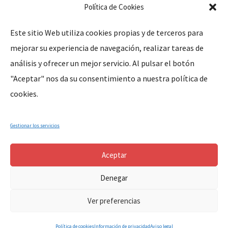
Política de Cookies
Este sitio Web utiliza cookies propias y de terceros para
mejorar su experiencia de navegación, realizar tareas de
Legal
análisis y ofrecer un mejor servicio. Al pulsar el botón
"Aceptar" nos da su consentimiento a nuestra política de
Aviso Legal
cookies.
Política de Privacidad
Política de Cookies
Gestionar los servicios
Aceptar
Denegar
Copyright © 2024, Parroquia Santa Marina de Cañaveral (Cáceres-
Ver preferencias
Extremadura-España). All Rights Reserved.
Política de cookies
Información de privacidad
Aviso legal