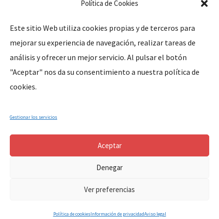
Política de Cookies
Este sitio Web utiliza cookies propias y de terceros para
mejorar su experiencia de navegación, realizar tareas de
Legal
análisis y ofrecer un mejor servicio. Al pulsar el botón
"Aceptar" nos da su consentimiento a nuestra política de
Aviso Legal
cookies.
Política de Privacidad
Política de Cookies
Gestionar los servicios
Aceptar
Denegar
Copyright © 2024, Parroquia Santa Marina de Cañaveral (Cáceres-
Ver preferencias
Extremadura-España). All Rights Reserved.
Política de cookies
Información de privacidad
Aviso legal