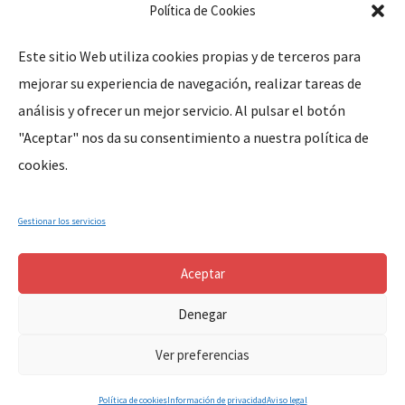
Política de Cookies
Este sitio Web utiliza cookies propias y de terceros para
mejorar su experiencia de navegación, realizar tareas de
Legal
análisis y ofrecer un mejor servicio. Al pulsar el botón
"Aceptar" nos da su consentimiento a nuestra política de
Aviso Legal
cookies.
Política de Privacidad
Política de Cookies
Gestionar los servicios
Aceptar
Denegar
Copyright © 2024, Parroquia Santa Marina de Cañaveral (Cáceres-
Ver preferencias
Extremadura-España). All Rights Reserved.
Política de cookies
Información de privacidad
Aviso legal