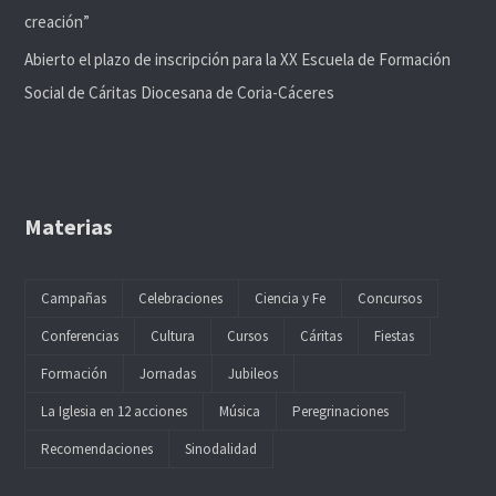
i
creación”
s
Abierto el plazo de inscripción para la XX Escuela de Formación
Social de Cáritas Diocesana de Coria-Cáceres
t
a
s
Materias
d
Campañas
Celebraciones
Ciencia y Fe
Concursos
e
Conferencias
Cultura
Cursos
Cáritas
Fiestas
Formación
Jornadas
Jubileos
E
La Iglesia en 12 acciones
Música
Peregrinaciones
v
Recomendaciones
Sinodalidad