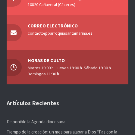
ú
10820 Cañaveral (Cáceres)
s
s
CORREO ELECTRÓNICO
q
e
contacto@parroquiasantamarina.es
u
e
HORAS DE CULTO
e
Martes 19:00 h. Jueves 19:00 h. Sábado 19:30 h.
d
Domingos 11:30 h.
a
t
Artículos Recientes
y
v
Disponible la Agenda diocesana
Tiempo de la creación: un mes para alabar a Dios “Paz con la