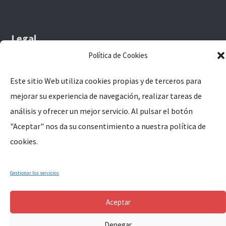
e
n
Legal
t
Política de Cookies
Aviso Legal
o
Este sitio Web utiliza cookies propias y de terceros para
Política de Privacidad
mejorar su experiencia de navegación, realizar tareas de
s
Política de Cookies
análisis y ofrecer un mejor servicio. Al pulsar el botón
"Aceptar" nos da su consentimiento a nuestra política de
cookies.
Copyright © 2024, Parroquia Santa Marina de Cañaveral (Cáceres-
Gestionar los servicios
Extremadura-España). All Rights Reserved.
Aceptar
Denegar