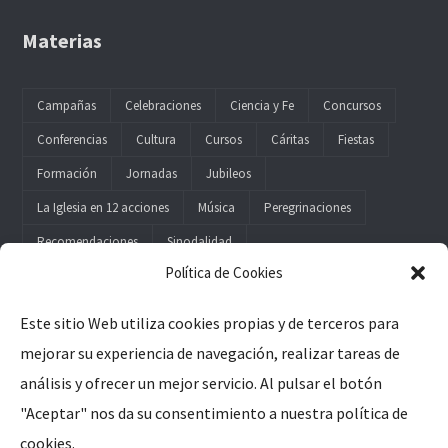
Materias
Campañas
Celebraciones
Ciencia y Fe
Concursos
Conferencias
Cultura
Cursos
Cáritas
Fiestas
Formación
Jornadas
Jubileos
La Iglesia en 12 acciones
Música
Peregrinaciones
Recomendaciones
Sinodalidad
Política de Cookies
Este sitio Web utiliza cookies propias y de terceros para
mejorar su experiencia de navegación, realizar tareas de
Legal
análisis y ofrecer un mejor servicio. Al pulsar el botón
"Aceptar" nos da su consentimiento a nuestra política de
Aviso Legal
cookies.