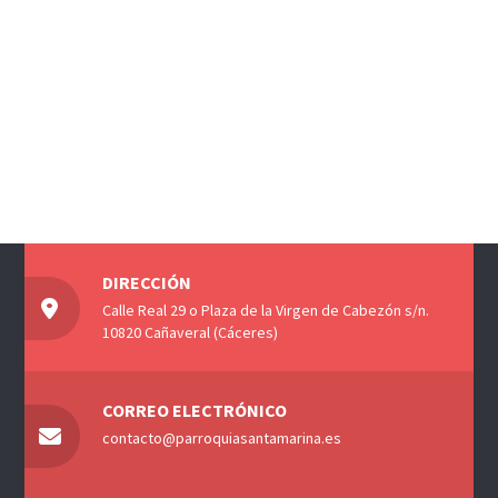
DIRECCIÓN
Calle Real 29 o Plaza de la Virgen de Cabezón s/n.
10820 Cañaveral (Cáceres)
CORREO ELECTRÓNICO
contacto@parroquiasantamarina.es