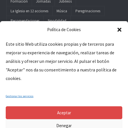
Formación
Jornadas
Jubileos
La Iglesia en 12 acciones
Música
Peregrinaciones
Recomendaciones
Sinodalidad
Política de Cookies
Este sitio Web utiliza cookies propias y de terceros para
mejorar su experiencia de navegación, realizar tareas de
Legal
análisis y ofrecer un mejor servicio. Al pulsar el botón
"Aceptar" nos da su consentimiento a nuestra política de
Aviso Legal
cookies.
Política de Privacidad
Política de Cookies
Gestionar los servicios
Aceptar
Denegar