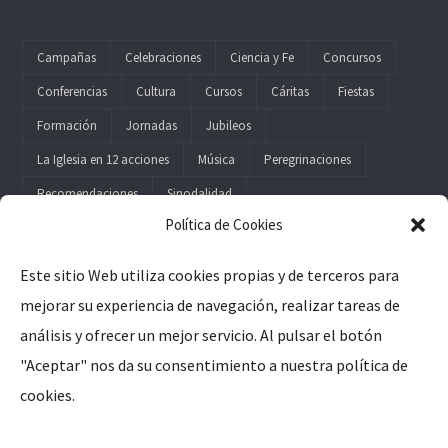
Campañas
Celebraciones
Ciencia y Fe
Concursos
Conferencias
Cultura
Cursos
Cáritas
Fiestas
Formación
Jornadas
Jubileos
La Iglesia en 12 acciones
Música
Peregrinaciones
Recomendaciones
Sinodalidad
Política de Cookies
Este sitio Web utiliza cookies propias y de terceros para
mejorar su experiencia de navegación, realizar tareas de
Legal
análisis y ofrecer un mejor servicio. Al pulsar el botón
"Aceptar" nos da su consentimiento a nuestra política de
Aviso Legal
cookies.
Política de Privacidad
Política de Cookies