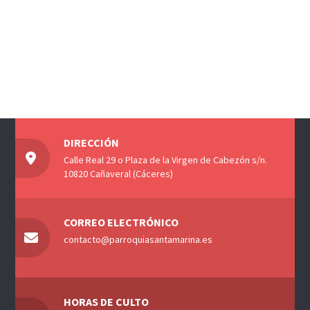
DIRECCIÓN
Calle Real 29 o Plaza de la Virgen de Cabezón s/n.
10820 Cañaveral (Cáceres)
CORREO ELECTRÓNICO
contacto@parroquiasantamarina.es
HORAS DE CULTO