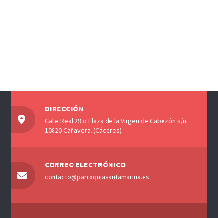
DIRECCIÓN
Calle Real 29 o Plaza de la Virgen de Cabezón s/n.
10820 Cañaveral (Cáceres)
CORREO ELECTRÓNICO
contacto@parroquiasantamarina.es