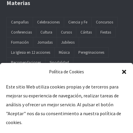
Materias
Campañas
Celebraciones
Ciencia y Fe
Concursos
Conferencias
Cultura
Cursos
Cáritas
Fiestas
Formación
Jornadas
Jubileos
La Iglesia en 12 acciones
Música
Peregrinaciones
Recomendaciones
Sinodalidad
Política de Cookies
Este sitio Web utiliza cookies propias y de terceros para
mejorar su experiencia de navegación, realizar tareas de
Legal
análisis y ofrecer un mejor servicio. Al pulsar el botón
"Aceptar" nos da su consentimiento a nuestra política de
Aviso Legal
cookies.
Política de Privacidad