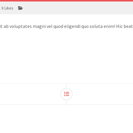
0
Likes
it ab voluptates magni vel quod eligendi quo soluta enim! Hic beat