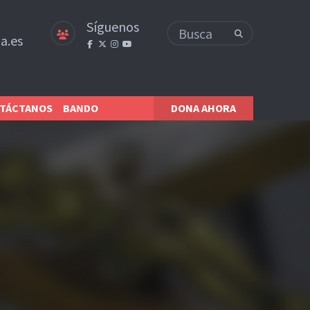
Síguenos
a.es
TÁCTANOS
BANDO
DONA AHORA