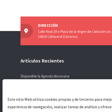
DIRECCIÓN
Calle Real 29 o Plaza de la Virgen de Cabezón s/n.
10820 Cañaveral (Cáceres)
Artículos Recientes
Disponible la Agenda diocesana
Tiempo de la creación: un mes para alabar a Dios “Paz con
la creación”
Este sitio Web utiliza cookies propias y de terceros para mejo
Abierto el plazo de inscripción para la XX Escuela de
experiencia de navegación, realizar tareas de análisis y ofrec
Formación Social de Cáritas Diocesana de Coria-Cáceres