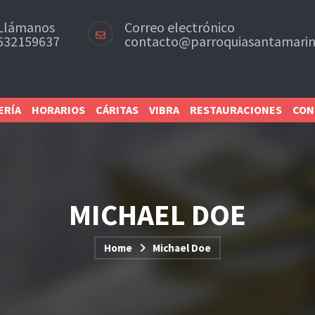
Llámanos
Correo electrónico
632159637
contacto@parroquiasantamarin
ERÍA
HORARIOS
CÁRITAS
VIBRA
RESTAURACIONES
CON
MICHAEL DOE
Home
Michael Doe